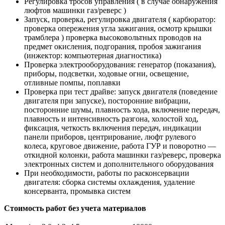
Регулировка тросов управления ( в случае обнаружения
люфтов машинки газ/реверс )
Запуск, проверка, регулировка двигателя ( карбюратор:
проверка опережения угла зажигания, осмотр крышки
трамблера ) проверка высоковольтных проводов на
предмет окисления, подгорания, пробоя зажигания
(инжектор: компьютерная диагностика)
Проверка электрооборудования: генератор (показания),
приборы, подсветки, ходовые огни, освещение,
отливные помпы, поплавки
Проверка при тест драйве: запуск двигателя (поведение
двигателя при запуске), посторонние вибрации,
посторонние шумы, плавность хода, включение передач,
плавность и интенсивность разгона, холостой ход,
фиксация, четкость включения передач, индикации
панели приборов, центрирование, люфт рулевого
колеса, круговое движение, работа ГУР и поворотно —
откидной колонки, работа машинки газ/реверс, проверка
электронных систем и дополнительного оборудования
При необходимости, работы по расконсервации
двигателя: сборка системы охлаждения, удаление
консерванта, промывка систем
Стоимость работ без учета материалов